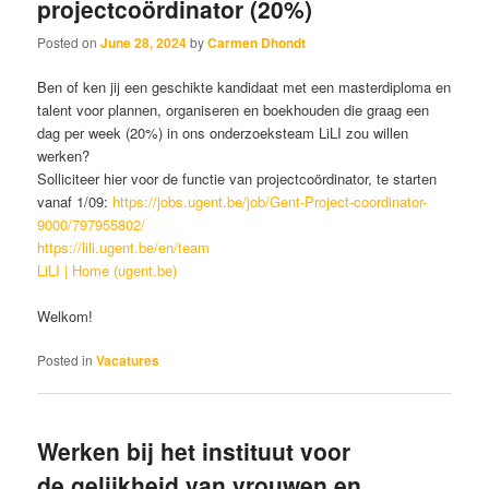
projectcoördinator (20%)
Posted on
June 28, 2024
by
Carmen Dhondt
Ben of ken jij een geschikte kandidaat met een masterdiploma en
talent voor plannen, organiseren en boekhouden die graag een
dag per week (20%) in ons onderzoeksteam LiLI zou willen
werken?
Solliciteer hier voor de functie van projectcoördinator, te starten
vanaf 1/09:
https://jobs.ugent.be/job/Gent-Project-coordinator-
9000/797955802/
https://lili.ugent.be/en/team
LiLI | Home (ugent.be)
Welkom!
Posted in
Vacatures
Werken bij het instituut voor
de gelijkheid van vrouwen en