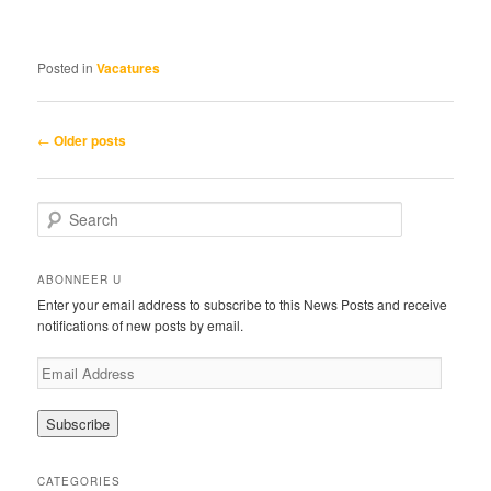
Posted in
Vacatures
Post
←
Older posts
navigation
S
e
a
r
ABONNEER U
c
Enter your email address to subscribe to this News Posts and receive
h
notifications of new posts by email.
E
m
a
i
l
A
CATEGORIES