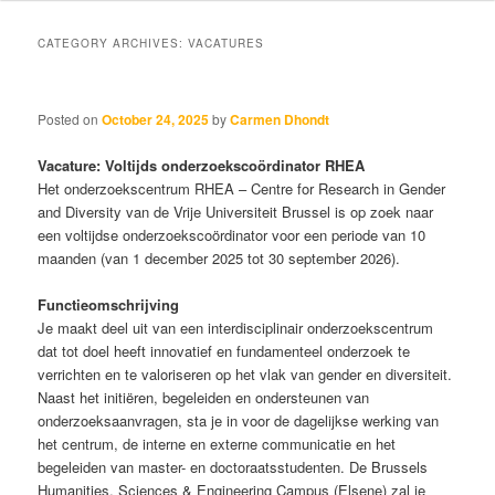
content
content
CATEGORY ARCHIVES:
VACATURES
Posted on
October 24, 2025
by
Carmen Dhondt
Vacature: Voltijds onderzoekscoördinator RHEA
Het onderzoekscentrum RHEA – Centre for Research in Gender
and Diversity van de Vrije Universiteit Brussel is op zoek naar
een voltijdse onderzoekscoördinator voor een periode van 10
maanden (van 1 december 2025 tot 30 september 2026).
Functieomschrijving
Je maakt deel uit van een interdisciplinair onderzoekscentrum
dat tot doel heeft innovatief en fundamenteel onderzoek te
verrichten en te valoriseren op het vlak van gender en diversiteit.
Naast het initiëren, begeleiden en ondersteunen van
onderzoeksaanvragen, sta je in voor de dagelijkse werking van
het centrum, de interne en externe communicatie en het
begeleiden van master- en doctoraatsstudenten. De Brussels
Humanities, Sciences & Engineering Campus (Elsene) zal je