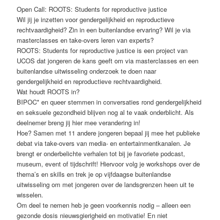
Open Call: ROOTS: Students for reproductive justice
Wil jij je inzetten voor gendergelijkheid en reproductieve
rechtvaardigheid? Zin in een buitenlandse ervaring? Wil je via
masterclasses en take-overs leren van experts?
ROOTS: Students for reproductive justice is een project van
UCOS dat jongeren de kans geeft om via masterclasses en een
buitenlandse uitwisseling onderzoek te doen naar
gendergelijkheid en reproductieve rechtvaardigheid.
Wat houdt ROOTS in?
BIPOC* en queer stemmen in conversaties rond gendergelijkheid
en seksuele gezondheid blijven nog al te vaak onderblicht. Als
deelnemer breng jij hier mee verandering in!
Hoe? Samen met 11 andere jongeren bepaal jij mee het publieke
debat via take-overs van media- en entertainmentkanalen. Je
brengt er onderbelichte verhalen tot bij je favoriete podcast,
museum, event of tijdschrift! Hiervoor volg je workshops over de
thema’s en skills en trek je op vijfdaagse buitenlandse
uitwisseling om met jongeren over de landsgrenzen heen uit te
wisselen.
Om deel te nemen heb je geen voorkennis nodig – alleen een
gezonde dosis nieuwsgierigheid en motivatie! En niet