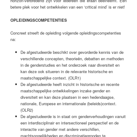
horizon-verbredend zijn voor iedereen die eraan deelneemt. Een
betere plek voor het ontwikkelen van een ‘critical mind’ is er niet!
OPLEIDINGSCOMPETENTIES
Concreet streeft de opleiding volgende opleidingscompetenties
na:
De afgestudeerde beschikt over gevorderde kennis van de
verschillende concepten, theorieën, debatten en methoden
in de genderstudies en het onderzoek naar diversiteit en
kan deze ook situeren in de relevante historische en
maatschappelijke context. (OLR1)
De afgestudeerde heeft inzicht in historische en recente
maatschappelijke ontwikkelingen inzake gender en
diversiteit en kan deze plaatsen in een hedendaagse,
nationale, Europese en internationale (beleids)context.
(OLR2)
De afgestudeerde is in staat om genderverhoudingen vanuit
een interdisciplinair en intersectioneel perspectief en de
interactie van gender met andere verschillen,
machtsongelijkheden en discriminatiegronden te