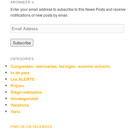
r
ABONNEER U
c
Enter your email address to subscribe to this News Posts and receive
h
notifications of new posts by email.
E
m
a
i
l
A
CATEGORIES
d
Congressen, seminaries, lezingen, summer schools
d
In de pers
r
Les ALERTS
e
Prijzen
s
s
Stage realisaties
Uncategorized
Vacatures
Varia
FIND US ON FACEBOOK