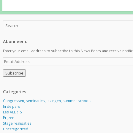
Abonneer u
Enter your email address to subscribe to this News Posts and receive notific
E
m
a
i
l
A
Categories
d
d
Congressen, seminaries, lezingen, summer schools
r
In de pers
e
Les ALERTS
s
Prijzen
s
Stage realisaties
Uncategorized