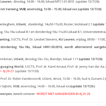
 Leuven
,
dinsdag, 14.00 – 16.00,
lokaal
MTC1.01.0015 (update 13/7/26)
 Tom Vanwing,
VUB
, woensdag, 13.00 – 15.00, lokaal xxx (update 13/7/26)
Vantieghem,
UGent,
donderdag
,
14u30-17u30,
Rozier, leslokaal 2.1
(update 
ag, 13u-16u Lokaal 8.1 en donderdag 10u-11u30 Lokaal 8.1, Universiteitstraa
lanting
, 5 ECTS, Prof. Dr. Liesbet Stevens,
KU Leuven
, vrijdag, 09:00 – 11:
donderdag 16u-18u, lokaal HIW1.00.0016, wordt alternerend aangebo
e Brinkman,
UGent
, dinsdag,10u-13u
,
Blandijn, lokaal 1.11
(update 13/7/26)
anguaging World,
5 ECTS, Prof. dr. Karel Arnaut, Prof. dr. Jenny Van der Aa,
n AJ 26-27
. (update 13/7/26)
 Prof. Dr. Robin Vandevoordt, UGent
,
dinsd, 13.00 – 16.00, Aud 4, Dunant 2
n Gijbels,
VUB
, woensdag, 14.00 – 16.00, lokaal xxx
(update 13/7/26 )
twerpen
,
tweede semester
WORDT NIET AANGEBODEN IN AJ 25-26