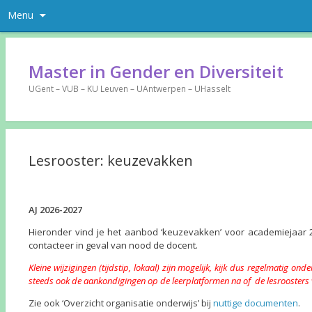
Menu
Master in Gender en Diversiteit
UGent – VUB – KU Leuven – UAntwerpen – UHasselt
Lesrooster: keuzevakken
AJ 2026-2027
Hieronder vind je het aanbod ‘keuzevakken’ voor academiejaar 2
contacteer in geval van nood de docent.
Kleine wijzigingen (tijdstip, lokaal) zijn mogelijk, kijk dus regelmatig o
steeds ook de aankondigingen op de leerplatformen na of de lesroosters va
Zie ook ‘Overzicht organisatie onderwijs’ bij
nuttige documenten
.