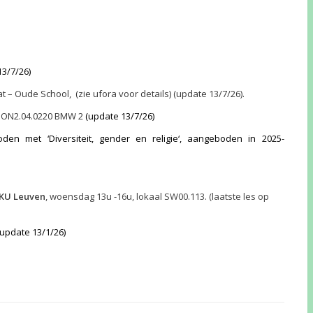
13/7/26)
t – Oude School, (zie ufora voor details) (update 13/7/26).
00, ON2.04.0220 BMW 2
(update 13/7/26)
den met ‘Diversiteit, gender en religie‘, aangeboden in 2025-
KU Leuven
, woensdag 13u -16u, lokaal SW00.113.
(laatste les op
(update 13/1/26)