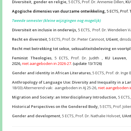
Diversiteit, gender en religie,
5 ECTS, Prof. Dr. Annemie Dillen,
KU
Agogische dimensies van duurzame ontwikkeling,
5 ECTS, Prof.
Tweede semester (kleine wijzigingen nog mogelijk)
Diversiteit en inclusie in onderwijs,
5 ECTS, Prof. Dr. Wendelien 
Recht en diversteit
, 5 ECTS, Prof. Dr. Pieter Cannoot,
UGent
, dinsd
Recht met betrekking tot sekse, seksualiteitsbeleving en voortp
Feminist Theologies
, 5 ECTS, Prof. Dr. Judith ,
KU Leuven
,
2026,
niet
aangeboden in 2026-27.
(update 13/7/26)
Gender and identity in African Literatures
, 5 ECTS, Prof. dr. Ing
Anthropology of Language Use: Diversity and Inequality in a L
18/03) Alternerend vak: aangeboden in AJ 25-26,
niet aangeboden i
Migration and Society: an Interdisciplinary Introduction,
5 ECTS,
Historical Perspectives on the Gendered Body,
5 ECTS, Prof. Jolie
Gender and development
, 5 ECTS, Prof. Dr. Nathalie Holvoet,
UAn