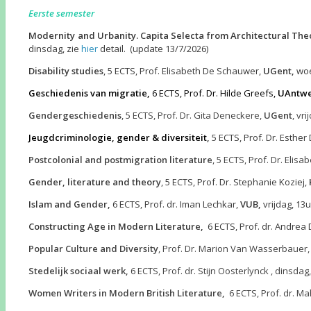
Eerste semester
Modernity and Urbanity. Capita Selecta from Architectural Theo
dinsdag, zie
hier
detail.
(update 13/7/2026)
Disability studies
, 5 ECTS, Prof. Elisabeth De Schauwer,
UGent,
woe
Geschiedenis van migratie,
6 ECTS, Prof. Dr. Hilde Greefs,
UAntw
Gendergeschiedenis
, 5 ECTS, Prof. Dr. Gita Deneckere,
UGent
, vri
Jeugdcriminologie, gender & diversiteit
,
5 ECTS, Prof. Dr. Esther
Postcolonial and postmigration literature
, 5 ECTS, Prof. Dr. Elis
Gender, literature and theory
, 5 ECTS, Prof. Dr. Stephanie Koziej,
Islam and Gender,
6 ECTS, Prof. dr. Iman Lechkar,
VUB,
vrijdag, 13
Constructing Age in Modern Literature,
6 ECTS, Prof. dr. Andrea
Popular Culture and Diversity
, Prof. Dr. Marion Van Wasserbauer,
Stedelijk sociaal werk,
6 ECTS, Prof. dr. Stijn Oosterlynck , dinsdag,
Women Writers in Modern British Literature,
6 ECTS, Prof. dr. M