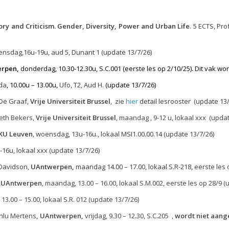
ry and Criticism. Gender, Diversity, Power and Urban Life
. 5 ECTS, Pr
nsdag,16u-19u, aud 5, Dunant 1 (update 13/7/26)
erpen,
donderdag, 10.30-12.30u, S.C.001 (eerste les op 2/10/25)
.
Dit vak wor
jda
, 10.00u – 13.00u,
Ufo, T2, Aud H.
(update 13/7/26)
 De Graaf,
Vrije Universiteit Brussel
, zie
hier
detail lesrooster (update 13/
abeth Bekers,
Vrije Universiteit Brussel
, maandag , 9-12 u, lokaal xxx (upda
KU Leuven
, woensdag, 13u-16u., lokaal MSI1.00.00.14 (update 13/7/26)
u-16u, lokaal xxx (update 13/7/26)
 Davidson,
UAntwerpen,
maandag 14.00 – 17.00, lokaal
S.R-218, eerste les 
UAntwerpen
, maandag, 13.00 – 16.00, lokaal S.M.002, eerste les op 28/9 (
 13.00 – 15.00, lokaal S.R. 012 (update 13/7/26)
ahlu Mertens
, UAntwerpen,
vrijdag, 9.30 – 12.30, S.C.205 ,
wordt niet aang