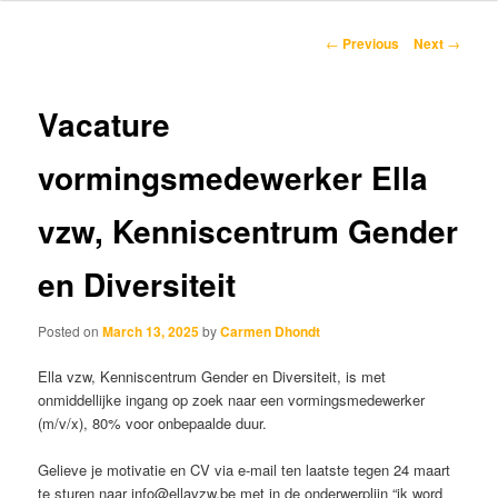
content
Post
←
Previous
Next
→
navigation
Vacature
vormingsmedewerker Ella
vzw, Kenniscentrum Gender
en Diversiteit
Posted on
March 13, 2025
by
Carmen Dhondt
Ella vzw, Kenniscentrum Gender en Diversiteit, is met
onmiddellijke ingang op zoek naar een vormingsmedewerker
(m/v/x), 80% voor onbepaalde duur.
Gelieve je motivatie en CV via e-mail ten laatste tegen 24 maart
te sturen naar info@ellavzw.be met in de onderwerplijn “ik word