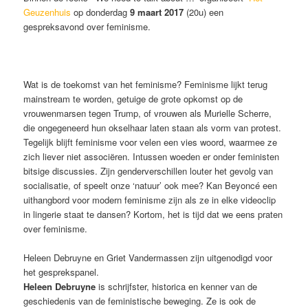
Geuzenhuis
op donderdag
9 maart 2017
(20u) een
gespreksavond over feminisme.
Wat is de toekomst van het feminisme? Feminisme lijkt terug
mainstream te worden, getuige de grote opkomst op de
vrouwenmarsen tegen Trump, of vrouwen als Murielle Scherre,
die ongegeneerd hun okselhaar laten staan als vorm van protest.
Tegelijk blijft feminisme voor velen een vies woord, waarmee ze
zich liever niet associëren. Intussen woeden er onder feministen
bitsige discussies. Zijn genderverschillen louter het gevolg van
socialisatie, of speelt onze ‘natuur’ ook mee? Kan Beyoncé een
uithangbord voor modern feminisme zijn als ze in elke videoclip
in lingerie staat te dansen? Kortom, het is tijd dat we eens praten
over feminisme.
Heleen Debruyne en Griet Vandermassen zijn uitgenodigd voor
het gesprekspanel.
Heleen Debruyne
is schrijfster, historica en kenner van de
geschiedenis van de feministische beweging. Ze is ook de