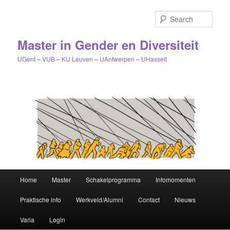
Sear
Master in Gender en Diversiteit
UGent – VUB – KU Leuven – UAntwerpen – UHasselt
Main
Home
Master
Schakelprogramma
Infomomenten
Skip
menu
Praktische info
Werkveld/Alumni
Contact
Nieuws
to
Varia
Login
primary