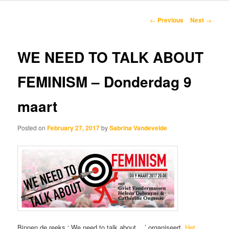
content
Post
←
Previous
Next
→
navigation
WE NEED TO TALK ABOUT
FEMINISM – Donderdag 9
maart
Posted on
February 27, 2017
by
Sabrina Vandevelde
Binnen de reeks ‘ We need to talk about …’ organiseert
Het