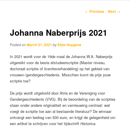
content
Post
←
Previous
Next
→
navigation
Johanna Naberprijs 2021
Posted on
March 31, 2021
by
Eline Huygens
In 2021 wordt voor de 19de maal de Johanna W.A. Naberprijs
uitgereikt voor de beste afstudeerscriptie (Master niveau,
doctoraal scriptie of licentieverhandeling) op het gebied van
vrouwen-/gendergeschiedenis. Misschien komt de prijs jouw
scriptie toe?
De prijs wordt uitgeloofd door Atria en de Vereniging voor
Gendergeschiedenis (VVG). Bij de beoordeling van de scripties
staan onder andere originaliteit en vernieuwing centraal: wat
voegt de scriptie toe aan al bestaande literatuur? De winnaar
ontvangt een bedrag van 500 euro, en krijgt de gelegenheid om
een artikel te schrijven voor het tijdschrift
Historica
.