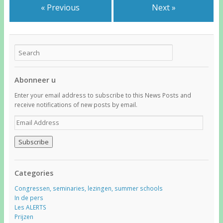
« Previous
Next »
Abonneer u
Enter your email address to subscribe to this News Posts and
receive notifications of new posts by email.
E
m
a
i
l
A
Categories
d
d
Congressen, seminaries, lezingen, summer schools
r
In de pers
e
Les ALERTS
s
Prijzen