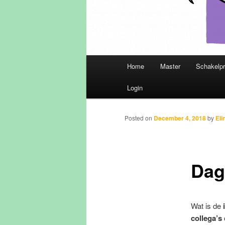
Main
Home
Master
Schakelp
Skip
menu
Login
to
primary
Posted on
December 4, 2018
by
Eli
content
Dag
Wat is de
collega’s