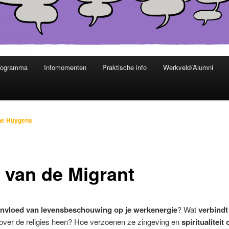
rogramma
Infomomenten
Praktische info
Werkveld/Alumni
ne Huygens
 van de Migrant
invloed van levensbeschouwing op je werkenergie
? Wat
verbindt
over de religies heen? Hoe verzoenen ze zingeving en
spiritualiteit