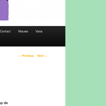
Contact
Nieuws
Varia
Post
←
Previous
Next
→
navigation
 op de