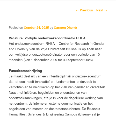
content
Post
←
Previous
Next
→
navigation
Posted on
October 24, 2025
by
Carmen Dhondt
Vacature: Voltijds onderzoekscoördinator RHEA
Het onderzoekscentrum RHEA – Centre for Research in Gender
and Diversity van de Vrije Universiteit Brussel is op zoek naar
een voltijdse onderzoekscoördinator voor een periode van 10
maanden (van 1 december 2025 tot 30 september 2026).
Functieomschrijving
Je maakt deel uit van een interdisciplinair onderzoekscentrum
dat tot doel heeft innovatief en fundamenteel onderzoek te
verrichten en te valoriseren op het vlak van gender en diversiteit.
Naast het initiëren, begeleiden en ondersteunen van
onderzoeksaanvragen, sta je in voor de dagelijkse werking van
het centrum, de interne en externe communicatie en het
begeleiden van master- en doctoraatsstudenten. De Brussels
Humanities, Sciences & Engineering Campus (Elsene) zal je