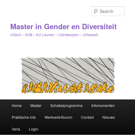
Sear
Master in Gender en Diversiteit
UGent – VUB – KU Leuven – UAntwerpen – UHasselt
Main
Home
Master
Schakelprogramma
Infomomenten
Skip
menu
Praktische info
Werkveld/Alumni
Contact
Nieuws
to
Varia
Login
primary