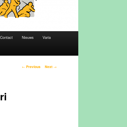
Contact
Nieuws
Varia
Post
←
Previous
Next
→
navigation
ri