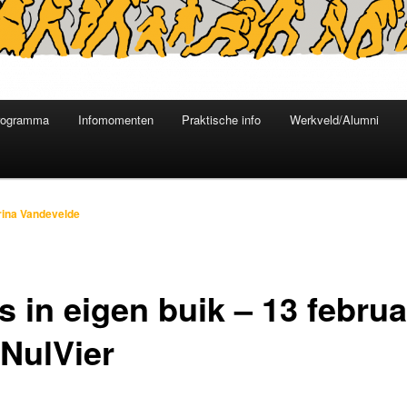
rogramma
Infomomenten
Praktische info
Werkveld/Alumni
rina Vandevelde
 in eigen buik – 13 februa
rNulVier