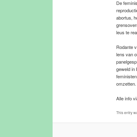
De feminis
reproducti
abortus, h
grensovers
leus te re
Rodante va
lens van o
panelgespr
geweld in 
feministen
omzetten.
Alle info v
This entry w