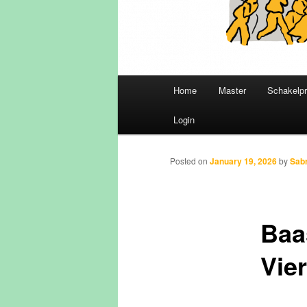
Main
Home
Master
Schakelp
Skip
menu
Login
to
primary
Posted on
January 19, 2026
by
Sab
content
Baas
Vie