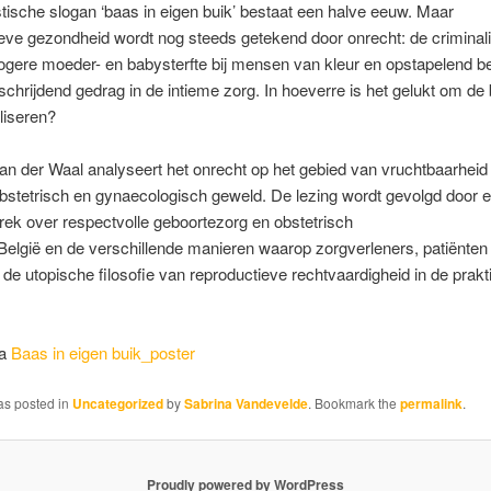
tische slogan ‘baas in eigen buik’ bestaat een halve eeuw. Maar
eve gezondheid wordt nog steeds getekend door onrecht: de criminal
ogere moeder- en babysterfte bij mensen van kleur en opstapelend b
chrijdend gedrag in de intieme zorg. In hoeverre is het gelukt om d
aliseren?
n der Waal analyseert het onrecht op het gebied van vruchtbaarheid
bstetrisch en gynaecologisch geweld. De lezing wordt gevolgd door 
ek over respectvolle geboortezorg en obstetrisch
België en de verschillende manieren waarop zorgverleners, patiënten
 de utopische filosofie van reproductieve rechtvaardigheid in de prakt
ia
Baas in eigen buik_poster
as posted in
Uncategorized
by
Sabrina Vandevelde
. Bookmark the
permalink
.
Proudly powered by WordPress