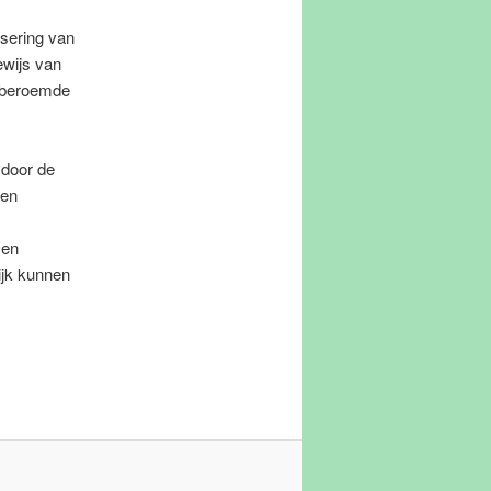
isering van
ewijs van
e beroemde
 door de
een
 en
ijk kunnen