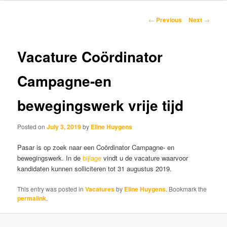
content
Post
←
Previous
Next
→
navigation
Vacature Coördinator
Campagne-en
bewegingswerk vrije tijd
Posted on
July 3, 2019
by
Eline Huygens
Pasar is op zoek naar een Coördinator Campagne- en
bewegingswerk. In de
bijlage
vindt u de vacature waarvoor
kandidaten kunnen solliciteren tot 31 augustus 2019.
This entry was posted in
Vacatures
by
Eline Huygens
. Bookmark the
permalink
.