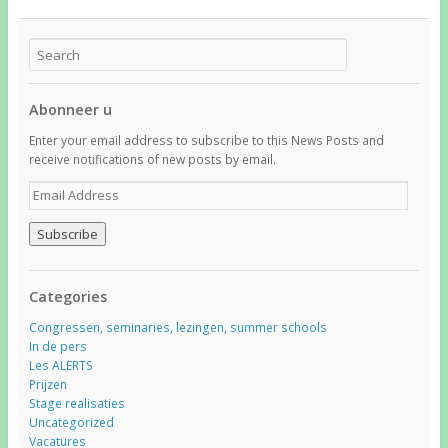
Abonneer u
Enter your email address to subscribe to this News Posts and
receive notifications of new posts by email.
E
m
a
i
l
A
Categories
d
d
Congressen, seminaries, lezingen, summer schools
r
In de pers
e
Les ALERTS
s
Prijzen
s
Stage realisaties
Uncategorized
Vacatures