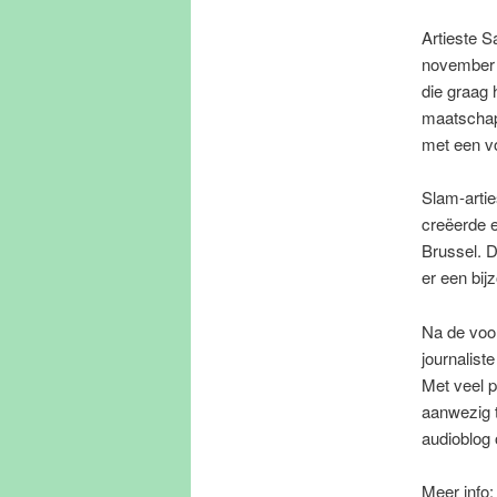
Artieste S
november d
die graag 
maatschapp
met een voo
Slam-artie
creëerde e
Brussel. D
er een bij
Na de voor
journalist
Met veel p
aanwezig t
audioblog
Meer info