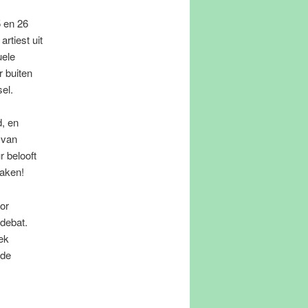
5 en 26
rtiest uit
uele
 buiten
sel.
, en
 van
r belooft
maken!
or
 debat.
rek
 de