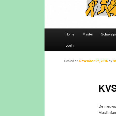
Main
Home
Master
Schakelp
Skip
menu
Login
to
primary
Posted on
November 22, 2016
by
S
content
KVS
De nieuws
Moslimfemi