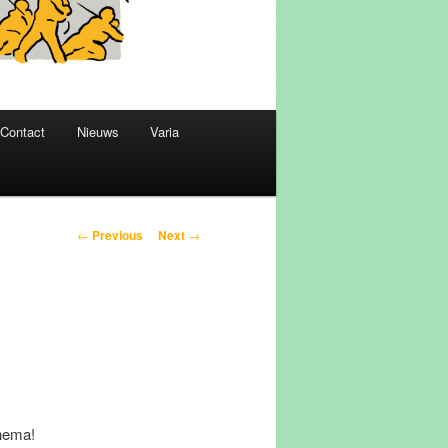
Contact
Nieuws
Varia
Post
←
Previous
Next
→
navigation
thema!