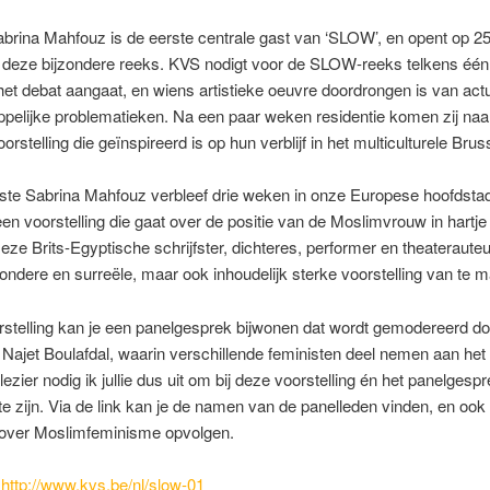
abrina Mahfouz is de eerste centrale gast van ‘SLOW’, en opent op 2
eze bijzondere reeks. KVS nodigt voor de SLOW-reeks telkens één a
het debat aangaat, en wiens artistieke oeuvre doordrongen is van act
elijke problematieken. Na een paar weken residentie komen zij naar
rstelling die geïnspireerd is op hun verblijf in het multiculturele Brus
ste Sabrina Mahfouz verbleef drie weken in onze Europese hoofdstad
en voorstelling die gaat over de positie van de Moslimvrouw in hartje
eze Brits-Egyptische schrijfster, dichteres, performer en theaterauteu
zondere en surreële, maar ook inhoudelijk sterke voorstelling van te 
stelling kan je een panelgesprek bijwonen dat wordt gemodereerd do
e Najet Boulafdal, waarin verschillende feministen deel nemen aan het
lezier nodig ik jullie dus uit om bij deze voorstelling én het panelgesp
e zijn. Via de link kan je de namen van de panelleden vinden, en ook
 over Moslimfeminisme opvolgen.
:
http://www.kvs.be/nl/slow-01​