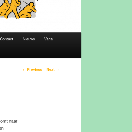
Contact
Nieuws
Varia
Post
←
Previous
Next
→
navigation
komt naar
en