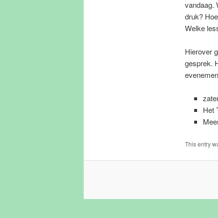
vandaag. 
druk? Hoe 
Welke less
Hierover g
gesprek. H
evenement
zate
Het 
Meer
This entry w