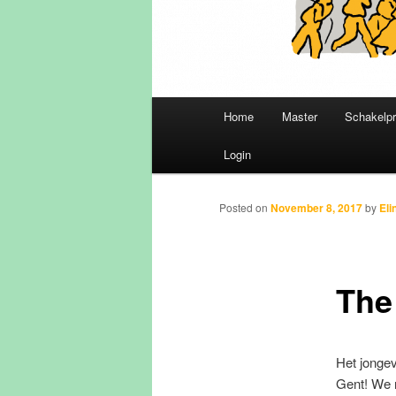
Main
Home
Master
Schakelp
Skip
menu
Login
to
primary
Posted on
November 8, 2017
by
Eli
content
The 
Het jonge
Gent! We r