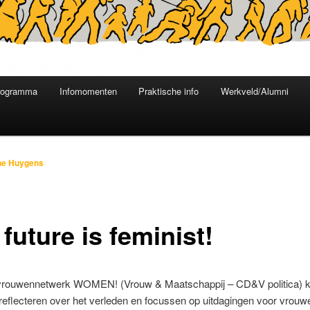
rogramma
Infomomenten
Praktische info
Werkveld/Alumni
ne Huygens
future is feminist!
vrouwennetwerk WOMEN! (Vrouw & Maatschappij – CD&V politica) 
eflecteren over het verleden en focussen op uitdagingen voor vrouw