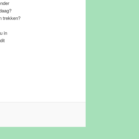
onder
ndaag?
n trekken?
u in
dit