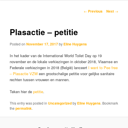
content
Post
←
Previous
Next
→
navigation
Plasactie – petitie
Posted on
November 17, 2017
by
Eline Huygens
In het kader van de International World Toilet Day op 19
november en de lokale verkiezingen in oktober 2018, Vlaamse en
Federale verkiezingen in 2018 (België) lanceert
I want to Pee free
– Plasactie VZW
een grootschalige petitie voor gelijke sanitaire
rechten tussen vrouwen en mannen.
Teken hier de
petitie
.
This entry was posted in
Uncategorized
by
Eline Huygens
. Bookmark
the
permalink
.