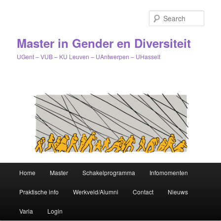
Sear
Master in Gender en Diversiteit
UGent – VUB – KU Leuven – UAntwerpen – UHasselt
Main
Home
Master
Schakelprogramma
Infomomenten
Skip
menu
Praktische info
Werkveld/Alumni
Contact
Nieuws
to
Varia
Login
primary